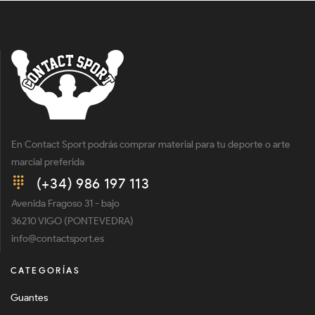
En Contact Sport podrás comprar material para tu deporte o arte
marcial preferida
(+34) 986 197 113
Avenida Fragoso 31 - bajo
36210 VIGO (PONTEVEDRA)
info@contactsport.es
CATEGORÍAS
Guantes