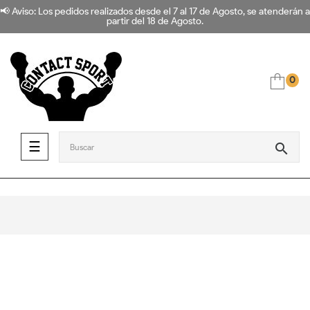
📢 Aviso: Los pedidos realizados desde el 7 al 17 de Agosto, se atenderán a
partir del 18 de Agosto.
0
Navegación de palanca
☰
search