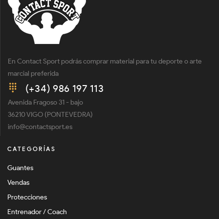
En Contact Sport podrás comprar material para tu deporte o arte
marcial preferida
(+34) 986 197 113
Avenida Fragoso 31 - bajo
36210 VIGO (PONTEVEDRA)
info@contactsport.es
CATEGORÍAS
Guantes
Vendas
Protecciones
Entrenador / Coach