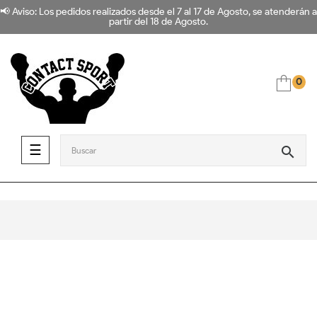
📢 Aviso: Los pedidos realizados desde el 7 al 17 de Agosto, se atenderán a
partir del 18 de Agosto.
0
Navegación de palanca
☰
search