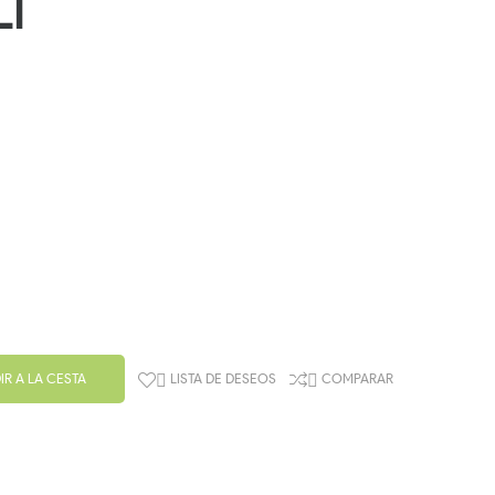
I
IR A LA CESTA
LISTA DE DESEOS
COMPARAR

