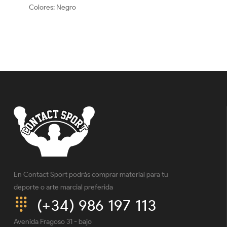
Colores: Negro
En Contact Sport podrás comprar material para tu
deporte o arte marcial preferida
(+34) 986 197 113
Avenida Fragoso 31 - bajo