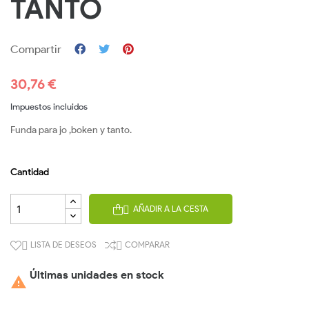
TANTO
Compartir
30,76 €
Impuestos incluidos
Funda para jo ,boken y tanto.
Cantidad
AÑADIR A LA CESTA

LISTA DE DESEOS
COMPARAR


Últimas unidades en stock
