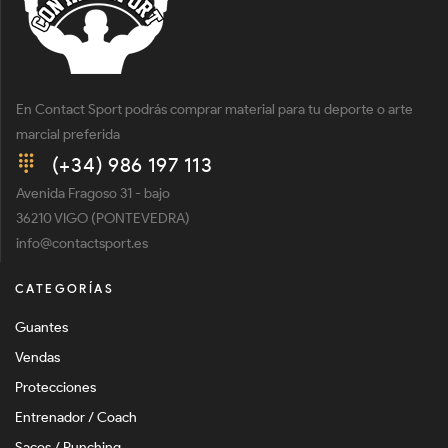
En Contact Sport podrás comprar material para tu deporte o arte
marcial preferida
(+34) 986 197 113
Avenida Fragoso 31 - bajo
36210 VIGO (PONTEVEDRA)
info@contactsport.es
CATEGORÍAS
Guantes
Vendas
Protecciones
Entrenador / Coach
Sacos / Punching