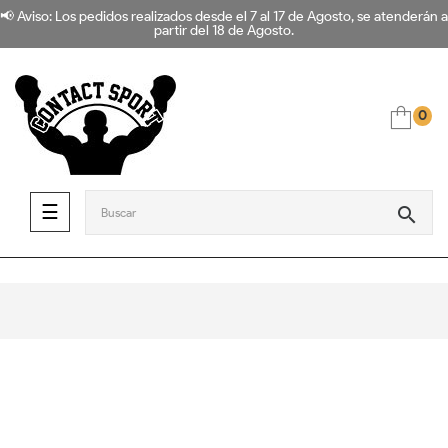
📢 Aviso: Los pedidos realizados desde el 7 al 17 de Agosto, se atenderán a
partir del 18 de Agosto.
0
Navegación de palanca
☰
search