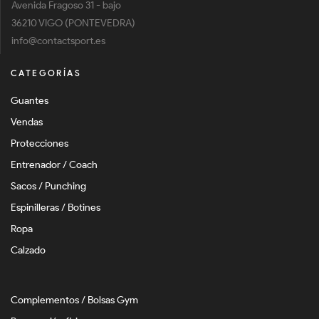
Avenida Fragoso 31 - bajo
36210 VIGO (PONTEVEDRA)
info@contactsport.es
CATEGORÍAS
Guantes
Vendas
Protecciones
Entrenador / Coach
Sacos / Punching
Espinilleras / Botines
Ropa
Calzado
Complementos / Bolsas Gym