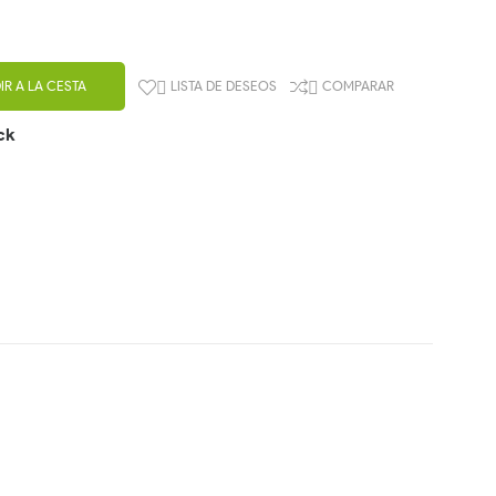
IR A LA CESTA
LISTA DE DESEOS
COMPARAR


ck