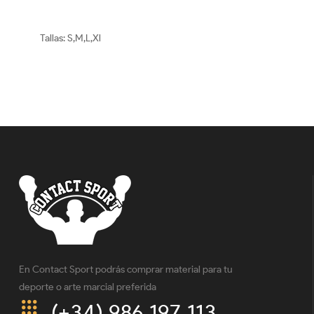
Tallas: S,M,L,Xl
En Contact Sport podrás comprar material para tu
deporte o arte marcial preferida
(+34) 986 197 113