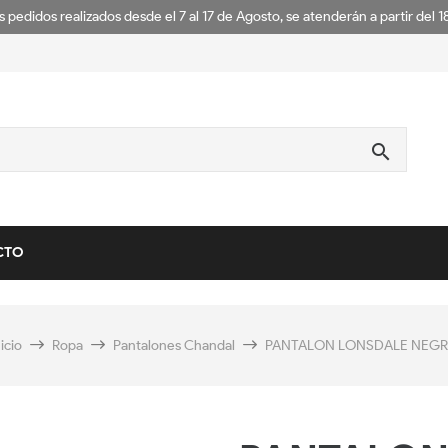
s pedidos realizados desde el 7 al 17 de Agosto, se atenderán a partir del 
search
CTO
nicio
Ropa
Pantalones Chandal
PANTALON LONSDALE NEG