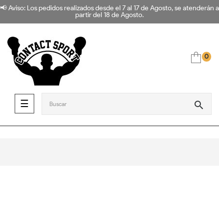
📢 Aviso: Los pedidos realizados desde el 7 al 17 de Agosto, se atenderán a
partir del 18 de Agosto.
0
Navegación de palanca
☰
search