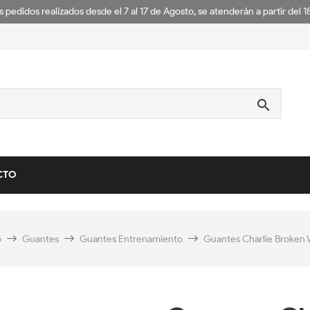
s pedidos realizados desde el 7 al 17 de Agosto, se atenderán a partir del 
search
CTO
o
Guantes
Guantes Entrenamiento
Guantes Charlie Broken 