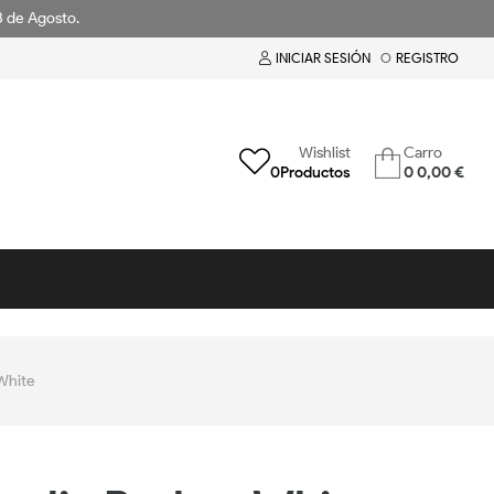
18 de Agosto.
INICIAR SESIÓN
O
REGISTRO
Wishlist
Carro
0
Productos
0
0,00 €
White