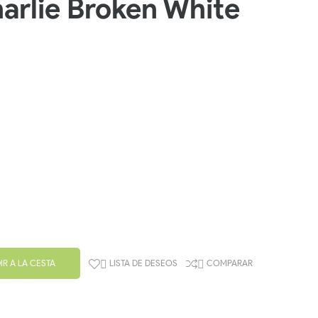
arlie Broken White
IR A LA CESTA
LISTA DE DESEOS
COMPARAR

