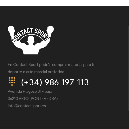
En Contact Sport podrás comprar material para tu
deporte o arte marcial preferida
(+34) 986 197 113
Avenida Fragoso 31 - bajo
36210 VIGO (PONTEVEDRA)
info@contactsport.es