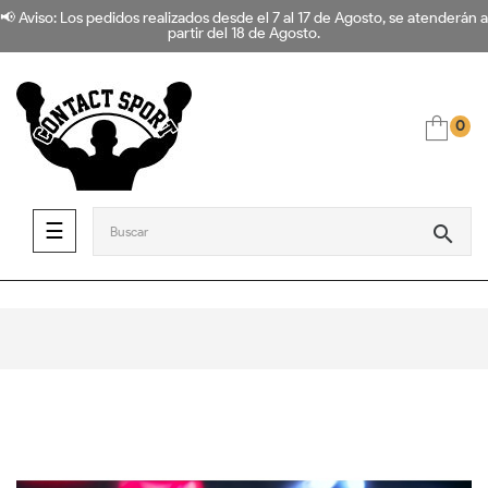
📢 Aviso: Los pedidos realizados desde el 7 al 17 de Agosto, se atenderán a
partir del 18 de Agosto.
0
Navegación de palanca
☰
search