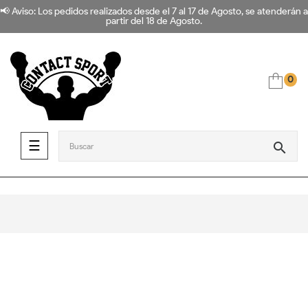
📢 Aviso: Los pedidos realizados desde el 7 al 17 de Agosto, se atenderán a
partir del 18 de Agosto.
0
Navegación de palanca
☰
search