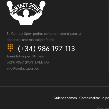
En Contact Sport podrás comprar material para tu
deporte o arte marcial preferida
(+34) 986 197 113
Avenida Fragoso 31 - bajo
36210 VIGO (PONTEVEDRA)
info@contactsport.es
Quienes somos
Cómo realizar un p
Copyrig