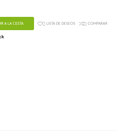
IR A LA CESTA
LISTA DE DESEOS
COMPARAR


ck