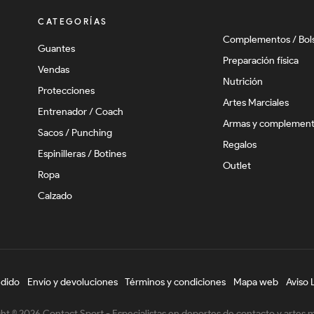
CATEGORÍAS
Complementos / Bol
Guantes
Preparación física
Vendas
Nutrición
Protecciones
Artes Marciales
Entrenador / Coach
Armas y complemen
Sacos / Punching
Regalos
Espinilleras / Botines
Outlet
Ropa
Calzado
edido
Envío y devoluciones
Términos y condiciones
Mapa web
Aviso 
ht © 2026 Contact Sport - Especialistas en deportes de contacto y artes m