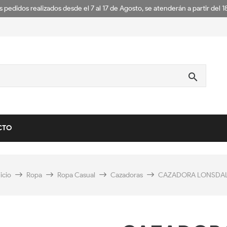
s pedidos realizados desde el 7 al 17 de Agosto, se atenderán a partir del 
search
CTO
nicio
Ropa
Ropa Casual
Cazadoras
CAZADORA LONSDA