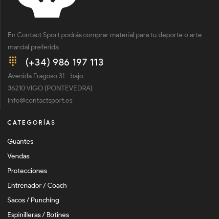
En Contact Sport podrás comprar material para tu deporte o arte
marcial preferida
(+34) 986 197 113
Avenida Fragoso 31 - bajo
36210 VIGO (PONTEVEDRA)
info@contactsport.es
CATEGORÍAS
Guantes
Vendas
Protecciones
Entrenador / Coach
Sacos / Punching
Espinilleras / Botines