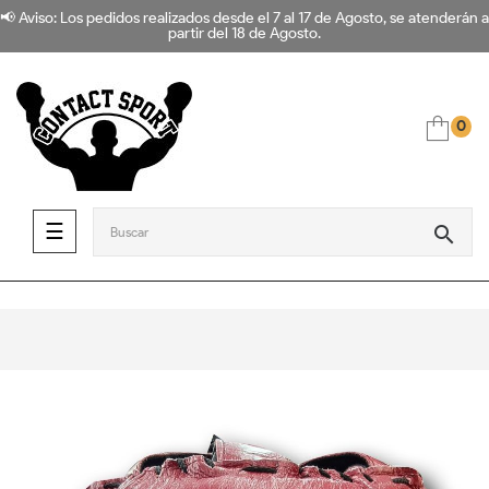
📢 Aviso: Los pedidos realizados desde el 7 al 17 de Agosto, se atenderán a
partir del 18 de Agosto.
0
Navegación de palanca
☰
search