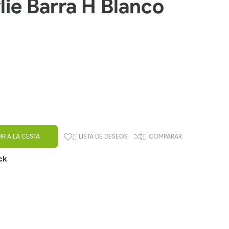
ie Barra H Blanco
IR A LA CESTA
LISTA DE DESEOS
COMPARAR


ck