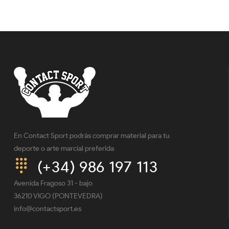
En Contact Sport podrás comprar material para tu
deporte o arte marcial preferida
(+34) 986 197 113
Avenida Fragoso 31 - bajo
36210 VIGO (PONTEVEDRA)
info@contactsport.es