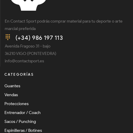
En Contact Sport podrás comprar material para tu deporte o arte
marcial preferida
(+34) 986 197 113
Avenida Fragoso 31 - bajo
36210 VIGO (PONTEVEDRA)
info@contactsport.es
CATEGORÍAS
Guantes
Vendas
Protecciones
Entrenador / Coach
Sacos / Punching
Espinilleras / Botines