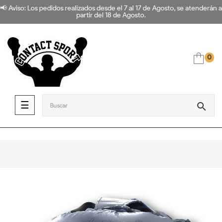
📢 Aviso: Los pedidos realizados desde el 7 al 17 de Agosto, se atenderán a
partir del 18 de Agosto.
0
Navegación de palanca
☰
search