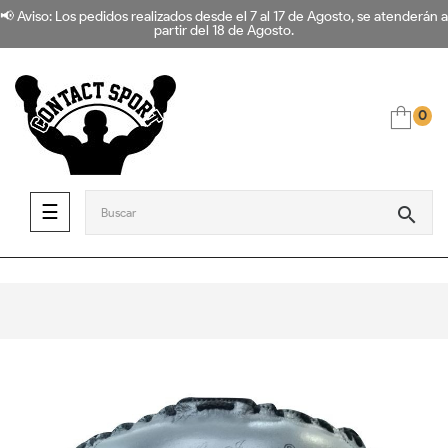
📢 Aviso: Los pedidos realizados desde el 7 al 17 de Agosto, se atenderán a
partir del 18 de Agosto.
0
Navegación de palanca
☰
search