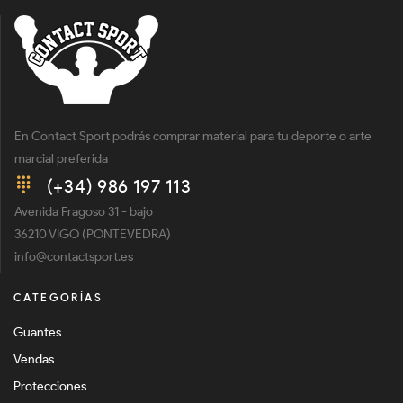
En Contact Sport podrás comprar material para tu deporte o arte
marcial preferida
(+34) 986 197 113
Avenida Fragoso 31 - bajo
36210 VIGO (PONTEVEDRA)
info@contactsport.es
CATEGORÍAS
Guantes
Vendas
Protecciones