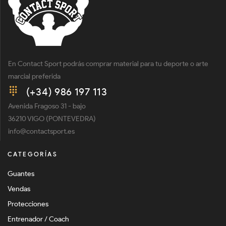
En Contact Sport podrás comprar material para tu deporte o arte
marcial preferida
(+34) 986 197 113
Avenida Fragoso 31 - bajo
36210 VIGO (PONTEVEDRA)
info@contactsport.es
CATEGORÍAS
Guantes
Vendas
Protecciones
Entrenador / Coach