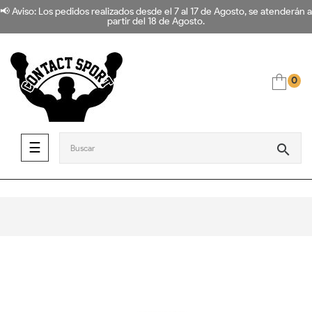
📢 Aviso: Los pedidos realizados desde el 7 al 17 de Agosto, se atenderán a
partir del 18 de Agosto.
0
Navegación de palanca
☰
search