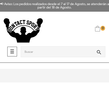
📢 Aviso: Los pedidos realizados desde el 7 al 17 de Agosto, se atenderán a
partir del 18 de Agosto.
0
Navegación de palanca
☰
search