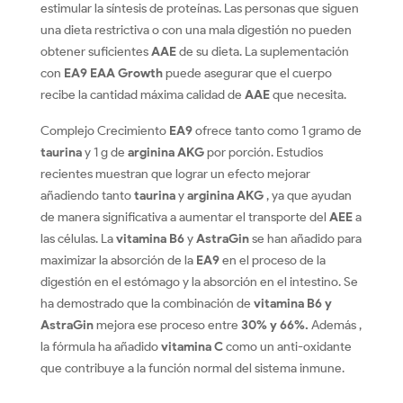
estimular la síntesis de proteínas. Las personas que siguen
una dieta restrictiva o con una mala digestión no pueden
obtener suficientes
AAE
de su dieta. La suplementación
con
EA9 EAA Growth
puede asegurar que el cuerpo
recibe la cantidad máxima calidad de
AAE
que necesita.
Complejo Crecimiento
EA9
ofrece tanto como 1 gramo de
taurina
y 1 g de
arginina AKG
por porción. Estudios
recientes muestran que lograr un efecto mejorar
añadiendo tanto
taurina
y
arginina AKG
, ya que ayudan
de manera significativa a aumentar el transporte del
AEE
a
las células. La
vitamina B6
y
AstraGin
se han añadido para
maximizar la absorción de la
EA9
en el proceso de la
digestión en el estómago y la absorción en el intestino. Se
ha demostrado que la combinación de
vitamina B6 y
AstraGin
mejora ese proceso entre
30% y 66%.
Además ,
la fórmula ha añadido
vitamina C
como un anti-oxidante
que contribuye a la función normal del sistema inmune.