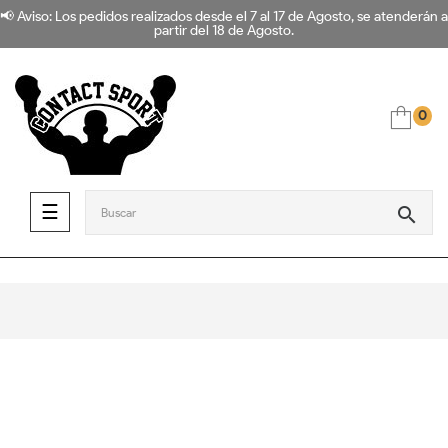
📢 Aviso: Los pedidos realizados desde el 7 al 17 de Agosto, se atenderán a
partir del 18 de Agosto.
0
Navegación de palanca
☰
search