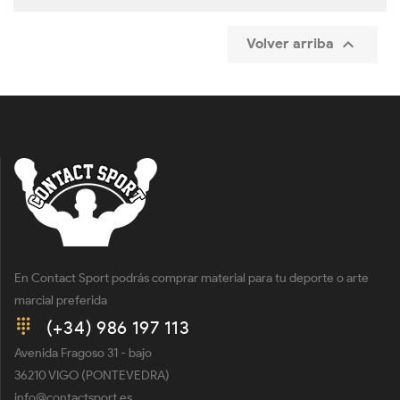

Volver arriba
En Contact Sport podrás comprar material para tu deporte o arte
marcial preferida
(+34) 986 197 113
Avenida Fragoso 31 - bajo
36210 VIGO (PONTEVEDRA)
info@contactsport.es