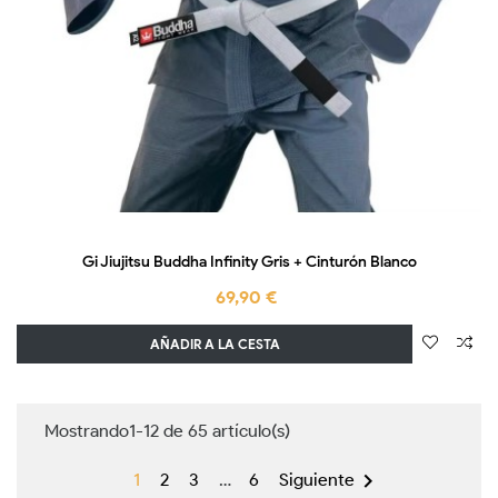
Gi Jiujitsu Buddha Infinity Gris + Cinturón Blanco
69,90 €
AÑADIR A LA CESTA
Mostrando1-12 de 65 artículo(s)

1
2
3
…
6
Siguiente