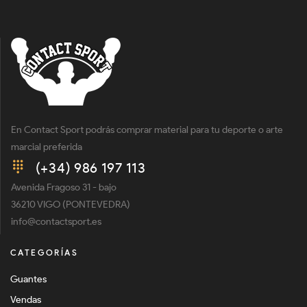
En Contact Sport podrás comprar material para tu deporte o arte
marcial preferida
(+34) 986 197 113
Avenida Fragoso 31 - bajo
36210 VIGO (PONTEVEDRA)
info@contactsport.es
CATEGORÍAS
Guantes
Vendas